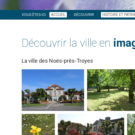
VOUS ÊTES ICI :
ACCUEIL
DÉCOUVRIR
HISTOIRE ET PATR
Découvrir la ville en
imag
La ville des Noës-près-Troyes