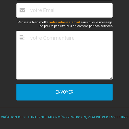
Pensez à bien mettre
votre adresse email
sans quoi le message
ne pourra pas être pris en compte par nos services
ENVOYER
 CRÉATION DU SITE INTERNET AUX NOËS-PRÈS-TROYES, RÉALISÉ PAR ENVIEDUNSIT