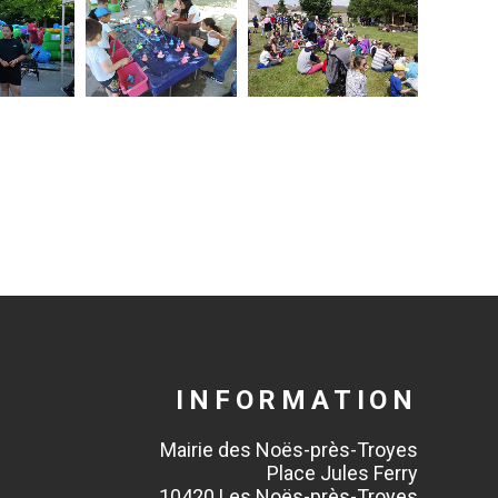
INFORMATION
Mairie des Noës-près-Troyes
Place Jules Ferry
10420 Les Noës-près-Troyes