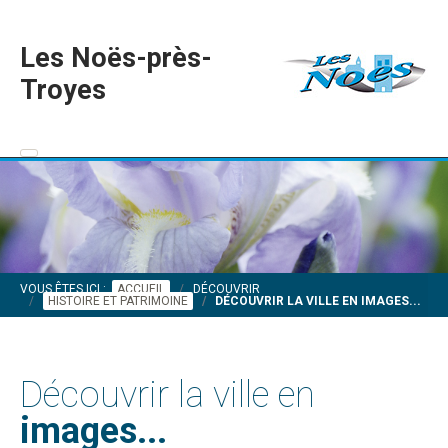
Les Noës-près-
Troyes
VOUS ÊTES ICI :
ACCUEIL
DÉCOUVRIR
HISTOIRE ET PATRIMOINE
DÉCOUVRIR LA VILLE EN IMAGES...
Découvrir la ville en
images...