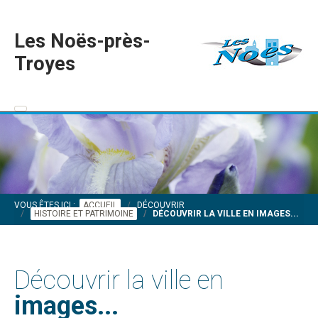
Les Noës-près-
Troyes
VOUS ÊTES ICI :
ACCUEIL
DÉCOUVRIR
HISTOIRE ET PATRIMOINE
DÉCOUVRIR LA VILLE EN IMAGES...
Découvrir la ville en
images...