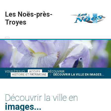
Les Noës-près-
Troyes
VOUS ÊTES ICI :
ACCUEIL
DÉCOUVRIR
HISTOIRE ET PATRIMOINE
DÉCOUVRIR LA VILLE EN IMAGES...
Découvrir la ville en
images...