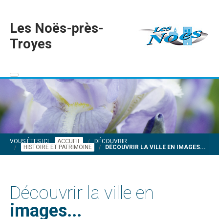
Les Noës-près-
Troyes
VOUS ÊTES ICI :
ACCUEIL
DÉCOUVRIR
HISTOIRE ET PATRIMOINE
DÉCOUVRIR LA VILLE EN IMAGES...
Découvrir la ville en
images...