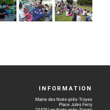
INFORMATION
Mairie des Noës-près-Troyes
Place Jules Ferry
10420 Les Noës-près-Troyes