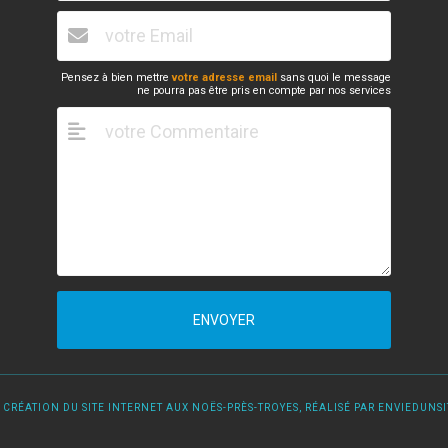
Pensez à bien mettre
votre adresse email
sans quoi le message
ne pourra pas être pris en compte par nos services
ENVOYER
 CRÉATION DU SITE INTERNET AUX NOËS-PRÈS-TROYES, RÉALISÉ PAR ENVIEDUNSIT