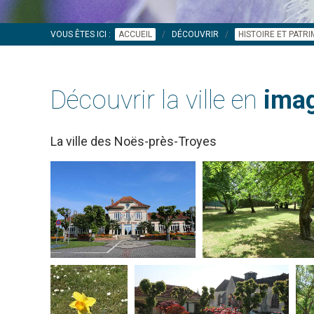
VOUS ÊTES ICI :
ACCUEIL
DÉCOUVRIR
HISTOIRE ET PATR
Découvrir la ville en
imag
La ville des Noës-près-Troyes