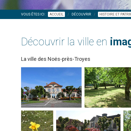
VOUS ÊTES ICI :
ACCUEIL
DÉCOUVRIR
HISTOIRE ET PATR
Découvrir la ville en
imag
La ville des Noës-près-Troyes