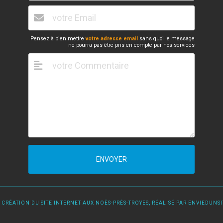
Pensez à bien mettre
votre adresse email
sans quoi le message
ne pourra pas être pris en compte par nos services
ENVOYER
 CRÉATION DU SITE INTERNET AUX NOËS-PRÈS-TROYES, RÉALISÉ PAR ENVIEDUNSIT