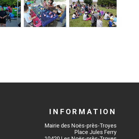
INFORMATION
Mairie des Noës-près-Troyes
Place Jules Ferry
10420 Les Noës-près-Troyes