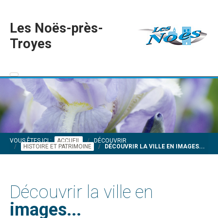
Les Noës-près-
Troyes
VOUS ÊTES ICI :
ACCUEIL
DÉCOUVRIR
HISTOIRE ET PATRIMOINE
DÉCOUVRIR LA VILLE EN IMAGES...
Découvrir la ville en
images...