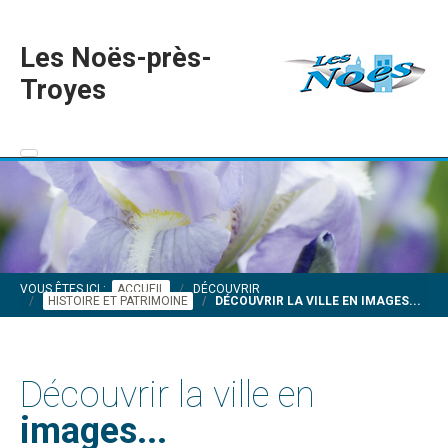
Les Noës-près-
Troyes
VOUS ÊTES ICI :
ACCUEIL
DÉCOUVRIR
HISTOIRE ET PATRIMOINE
DÉCOUVRIR LA VILLE EN IMAGES...
Découvrir la ville en
images...