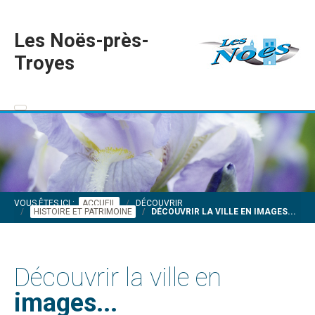
Les Noës-près-
Troyes
VOUS ÊTES ICI :
ACCUEIL
DÉCOUVRIR
HISTOIRE ET PATRIMOINE
DÉCOUVRIR LA VILLE EN IMAGES...
Découvrir la ville en
images...