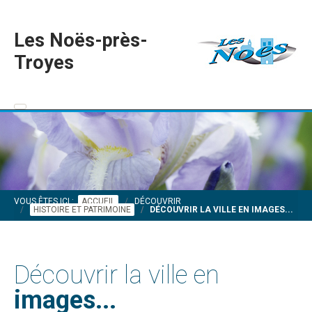
Les Noës-près-
Troyes
VOUS ÊTES ICI :
ACCUEIL
DÉCOUVRIR
HISTOIRE ET PATRIMOINE
DÉCOUVRIR LA VILLE EN IMAGES...
Découvrir la ville en
images...