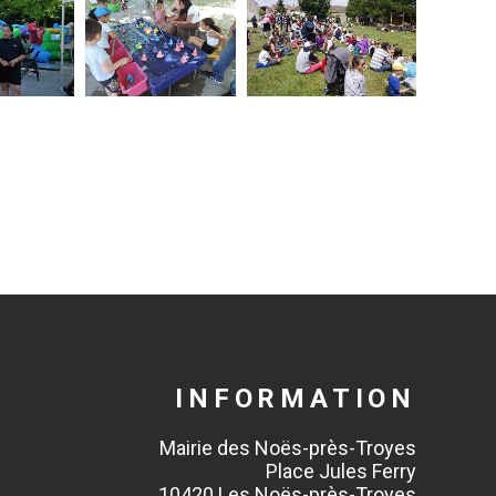
INFORMATION
Mairie des Noës-près-Troyes
Place Jules Ferry
10420 Les Noës-près-Troyes