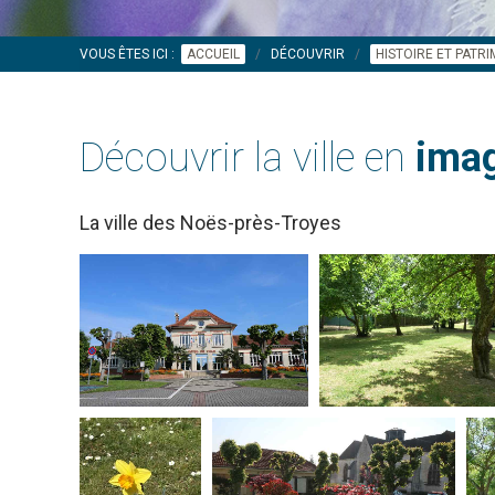
VOUS ÊTES ICI :
ACCUEIL
DÉCOUVRIR
HISTOIRE ET PATR
Découvrir la ville en
imag
La ville des Noës-près-Troyes