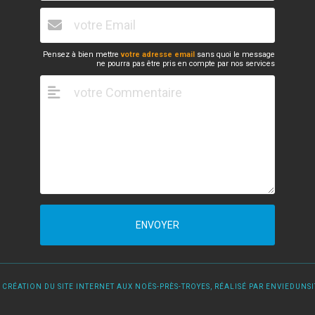
Pensez à bien mettre
votre adresse email
sans quoi le message
ne pourra pas être pris en compte par nos services
ENVOYER
 CRÉATION DU SITE INTERNET AUX NOËS-PRÈS-TROYES, RÉALISÉ PAR ENVIEDUNSIT