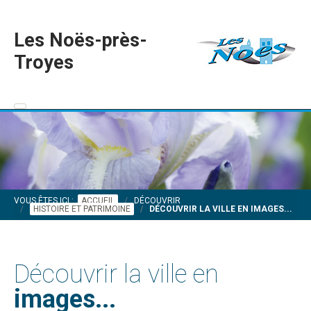
Les Noës-près-
Troyes
VOUS ÊTES ICI :
ACCUEIL
DÉCOUVRIR
HISTOIRE ET PATRIMOINE
DÉCOUVRIR LA VILLE EN IMAGES...
Découvrir la ville en
images...