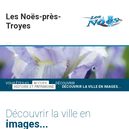
Les Noës-près-
Troyes
VOUS ÊTES ICI :
ACCUEIL
DÉCOUVRIR
HISTOIRE ET PATRIMOINE
DÉCOUVRIR LA VILLE EN IMAGES...
Découvrir la ville en
images...