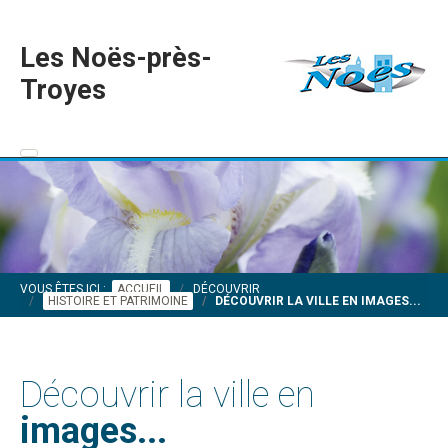
Les Noës-près-
Troyes
VOUS ÊTES ICI :
ACCUEIL
DÉCOUVRIR
HISTOIRE ET PATRIMOINE
DÉCOUVRIR LA VILLE EN IMAGES...
Découvrir la ville en
images...