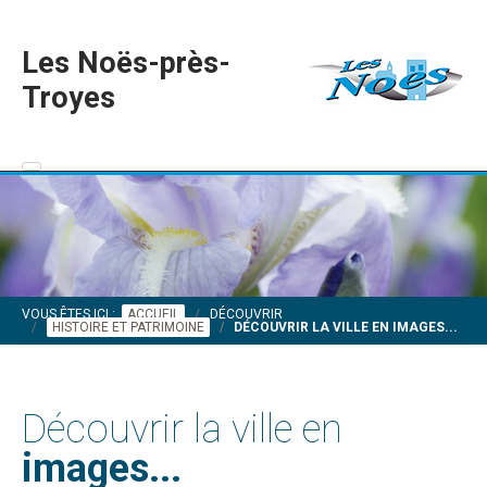
Les Noës-près-
Troyes
VOUS ÊTES ICI :
ACCUEIL
DÉCOUVRIR
HISTOIRE ET PATRIMOINE
DÉCOUVRIR LA VILLE EN IMAGES...
Découvrir la ville en
images...