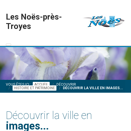
Les Noës-près-
Troyes
VOUS ÊTES ICI :
ACCUEIL
DÉCOUVRIR
HISTOIRE ET PATRIMOINE
DÉCOUVRIR LA VILLE EN IMAGES...
Découvrir la ville en
images...