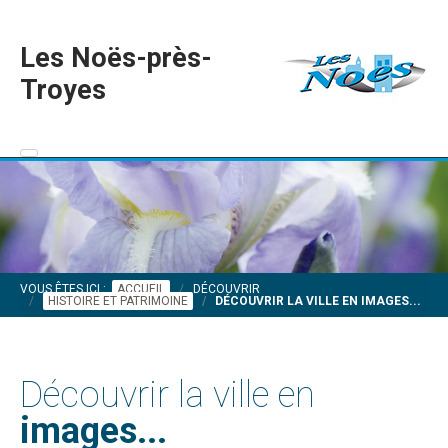
Les Noës-près-
Troyes
VOUS ÊTES ICI :
ACCUEIL
DÉCOUVRIR
HISTOIRE ET PATRIMOINE
DÉCOUVRIR LA VILLE EN IMAGES...
Découvrir la ville en
images...