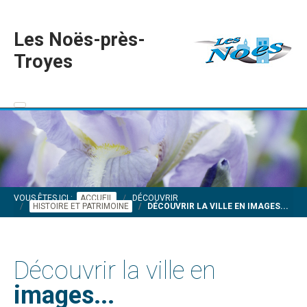
Les Noës-près-
Troyes
VOUS ÊTES ICI :
ACCUEIL
DÉCOUVRIR
HISTOIRE ET PATRIMOINE
DÉCOUVRIR LA VILLE EN IMAGES...
Découvrir la ville en
images...