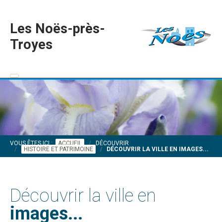
Les Noës-près-
Troyes
VOUS ÊTES ICI :
ACCUEIL
DÉCOUVRIR
HISTOIRE ET PATRIMOINE
DÉCOUVRIR LA VILLE EN IMAGES...
Découvrir la ville en
images...