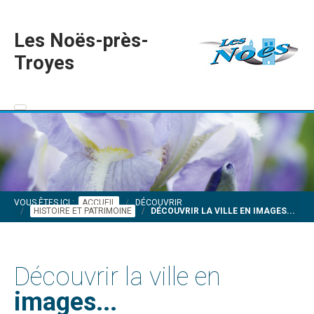
Les Noës-près-
Troyes
VOUS ÊTES ICI :
ACCUEIL
DÉCOUVRIR
HISTOIRE ET PATRIMOINE
DÉCOUVRIR LA VILLE EN IMAGES...
Découvrir la ville en
images...