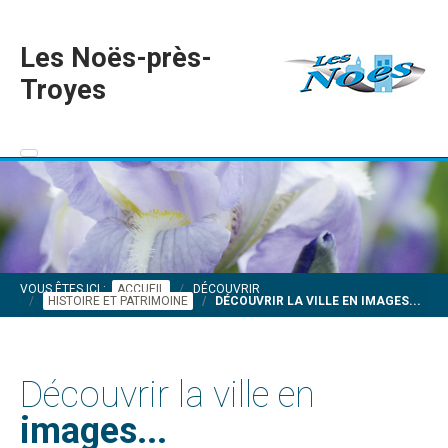
Les Noës-près-
Troyes
VOUS ÊTES ICI :
ACCUEIL
DÉCOUVRIR
HISTOIRE ET PATRIMOINE
DÉCOUVRIR LA VILLE EN IMAGES...
Découvrir la ville en
images...