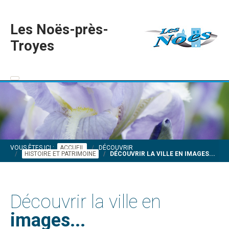
Les Noës-près-
Troyes
VOUS ÊTES ICI :
ACCUEIL
DÉCOUVRIR
HISTOIRE ET PATRIMOINE
DÉCOUVRIR LA VILLE EN IMAGES...
Découvrir la ville en
images...