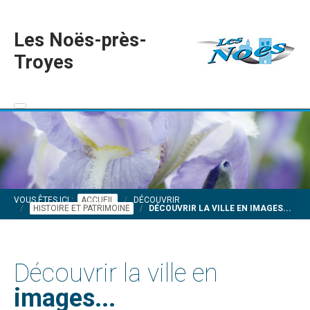
Les Noës-près-
Troyes
VOUS ÊTES ICI :
ACCUEIL
DÉCOUVRIR
HISTOIRE ET PATRIMOINE
DÉCOUVRIR LA VILLE EN IMAGES...
Découvrir la ville en
images...