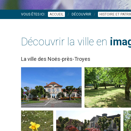
VOUS ÊTES ICI :
ACCUEIL
DÉCOUVRIR
HISTOIRE ET PATR
Découvrir la ville en
imag
La ville des Noës-près-Troyes