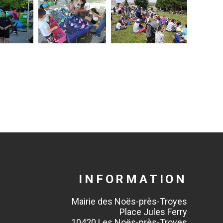
INFORMATION
Mairie des Noës-près-Troyes
Place Jules Ferry
10420 Les Noës-près-Troyes