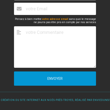
Pensez à bien mettre
votre adresse email
sans quoi le message
ne pourra pas être pris en compte par nos services
ENVOYER
 CRÉATION DU SITE INTERNET AUX NOËS-PRÈS-TROYES, RÉALISÉ PAR ENVIEDUNSIT