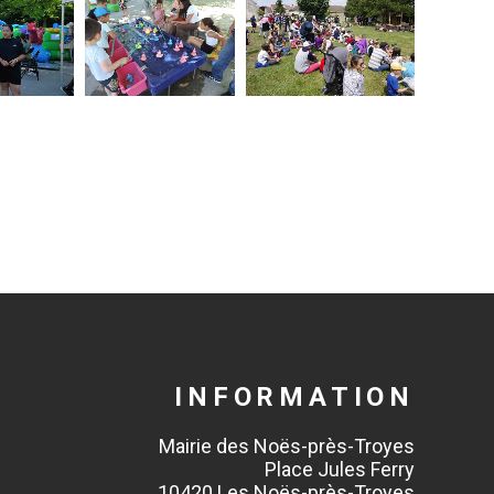
INFORMATION
Mairie des Noës-près-Troyes
Place Jules Ferry
10420 Les Noës-près-Troyes