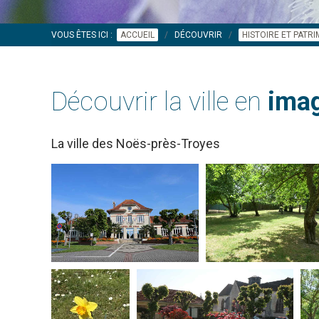
VOUS ÊTES ICI :
ACCUEIL
DÉCOUVRIR
HISTOIRE ET PATR
Découvrir la ville en
imag
La ville des Noës-près-Troyes