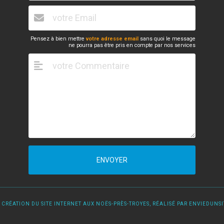
Pensez à bien mettre
votre adresse email
sans quoi le message
ne pourra pas être pris en compte par nos services
ENVOYER
 CRÉATION DU SITE INTERNET AUX NOËS-PRÈS-TROYES, RÉALISÉ PAR ENVIEDUNSIT