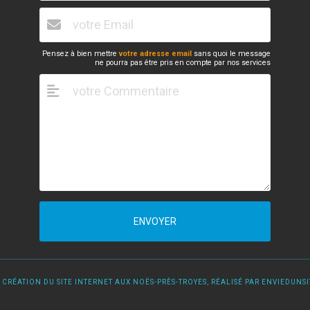
Pensez à bien mettre
votre adresse email
sans quoi le message
ne pourra pas être pris en compte par nos services
ENVOYER
 CRÉATION DU SITE INTERNET AUX NOËS-PRÈS-TROYES, RÉALISÉ PAR ENVIEDUNSIT