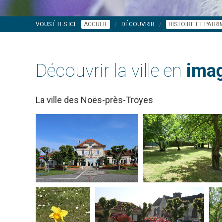
VOUS ÊTES ICI :
ACCUEIL
DÉCOUVRIR
HISTOIRE ET PATR
Découvrir la ville en
imag
La ville des Noës-près-Troyes