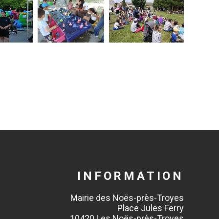
INFORMATION
Mairie des Noës-près-Troyes
Place Jules Ferry
10420 Les Noës-près-Troyes