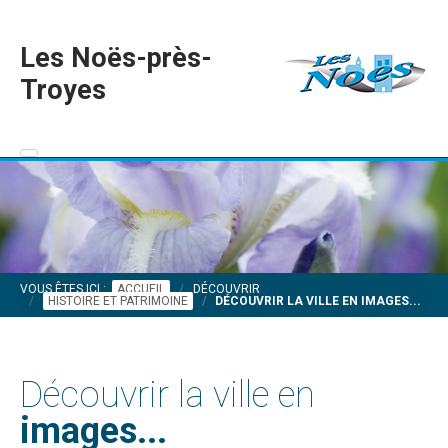
Les Noës-près-
Troyes
VOUS ÊTES ICI :
ACCUEIL
DÉCOUVRIR
HISTOIRE ET PATRIMOINE
DÉCOUVRIR LA VILLE EN IMAGES...
Découvrir la ville en
images...