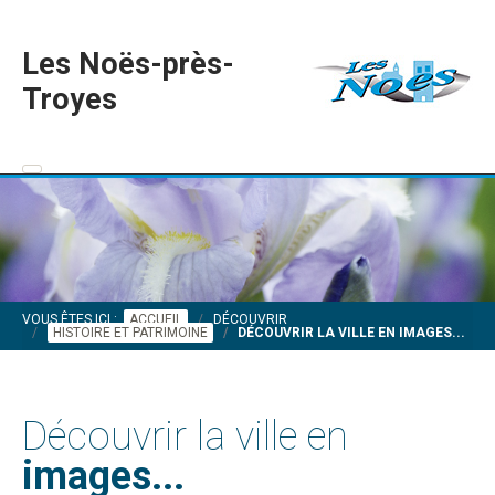
Les Noës-près-
Troyes
VOUS ÊTES ICI :
ACCUEIL
DÉCOUVRIR
HISTOIRE ET PATRIMOINE
DÉCOUVRIR LA VILLE EN IMAGES...
Découvrir la ville en
images...