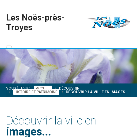
Les Noës-près-
Troyes
VOUS ÊTES ICI :
ACCUEIL
DÉCOUVRIR
HISTOIRE ET PATRIMOINE
DÉCOUVRIR LA VILLE EN IMAGES...
Découvrir la ville en
images...