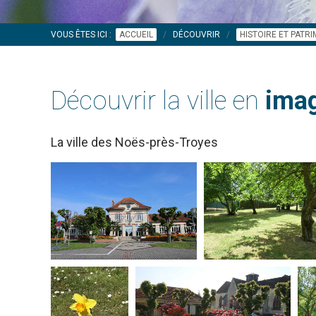
VOUS ÊTES ICI :
ACCUEIL
DÉCOUVRIR
HISTOIRE ET PATR
Découvrir la ville en
imag
La ville des Noës-près-Troyes