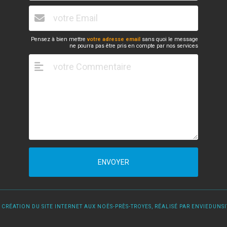
Pensez à bien mettre
votre adresse email
sans quoi le message
ne pourra pas être pris en compte par nos services
ENVOYER
 CRÉATION DU SITE INTERNET AUX NOËS-PRÈS-TROYES, RÉALISÉ PAR ENVIEDUNSIT