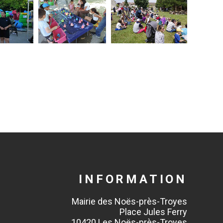
INFORMATION
Mairie des Noës-près-Troyes
Place Jules Ferry
10420 Les Noës-près-Troyes