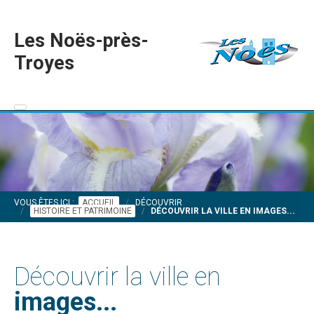
Les Noës-près-
Troyes
VOUS ÊTES ICI :
ACCUEIL
DÉCOUVRIR
HISTOIRE ET PATRIMOINE
DÉCOUVRIR LA VILLE EN IMAGES...
Découvrir la ville en
images...