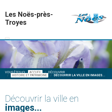
Les Noës-près-
Troyes
VOUS ÊTES ICI :
ACCUEIL
DÉCOUVRIR
HISTOIRE ET PATRIMOINE
DÉCOUVRIR LA VILLE EN IMAGES...
Découvrir la ville en
images...