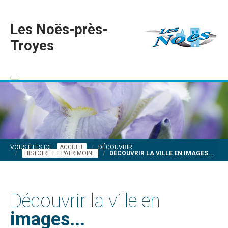
Les Noës-près-
Troyes
VOUS ÊTES ICI :
ACCUEIL
DÉCOUVRIR
HISTOIRE ET PATRIMOINE
DÉCOUVRIR LA VILLE EN IMAGES...
Découvrir la ville en
images...