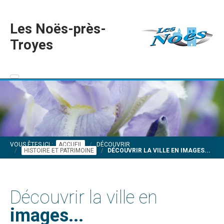
Les Noës-près-
Troyes
VOUS ÊTES ICI :
ACCUEIL
DÉCOUVRIR
HISTOIRE ET PATRIMOINE
DÉCOUVRIR LA VILLE EN IMAGES...
Découvrir la ville en
images...