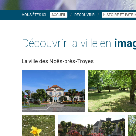
VOUS ÊTES ICI :
ACCUEIL
DÉCOUVRIR
HISTOIRE ET PATR
Découvrir la ville en
imag
La ville des Noës-près-Troyes