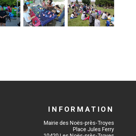
INFORMATION
Mairie des Noës-près-Troyes
Place Jules Ferry
10420 Les Noës-près-Troyes