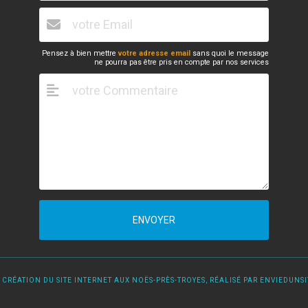
Pensez à bien mettre
votre adresse email
sans quoi le message
ne pourra pas être pris en compte par nos services
ENVOYER
 CRÉATION DU SITE INTERNET AUX NOËS-PRÈS-TROYES, RÉALISÉ PAR ENVIEDUNSIT