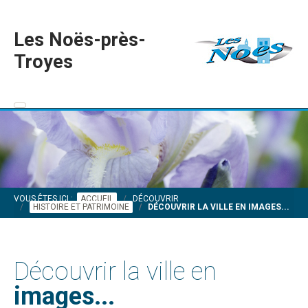
Les Noës-près-
Troyes
VOUS ÊTES ICI :
ACCUEIL
DÉCOUVRIR
HISTOIRE ET PATRIMOINE
DÉCOUVRIR LA VILLE EN IMAGES...
Découvrir la ville en
images...