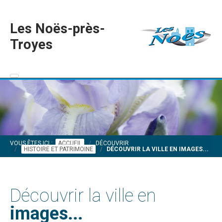
Les Noës-près-
Troyes
VOUS ÊTES ICI :
ACCUEIL
DÉCOUVRIR
HISTOIRE ET PATRIMOINE
DÉCOUVRIR LA VILLE EN IMAGES...
Découvrir la ville en
images...