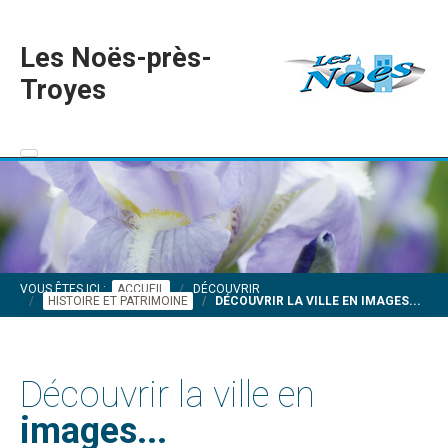
Les Noës-près-
Troyes
VOUS ÊTES ICI :
ACCUEIL
DÉCOUVRIR
HISTOIRE ET PATRIMOINE
DÉCOUVRIR LA VILLE EN IMAGES...
Découvrir la ville en
images...