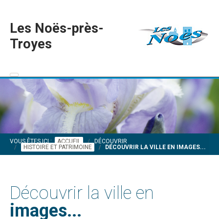
Les Noës-près-
Troyes
VOUS ÊTES ICI :
ACCUEIL
DÉCOUVRIR
HISTOIRE ET PATRIMOINE
DÉCOUVRIR LA VILLE EN IMAGES...
Découvrir la ville en
images...