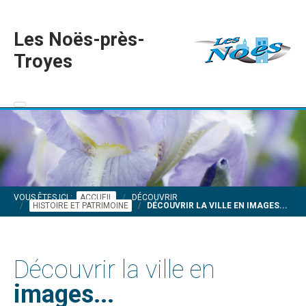
Les Noës-près-
Troyes
VOUS ÊTES ICI :
ACCUEIL
DÉCOUVRIR
HISTOIRE ET PATRIMOINE
DÉCOUVRIR LA VILLE EN IMAGES...
Découvrir la ville en
images...