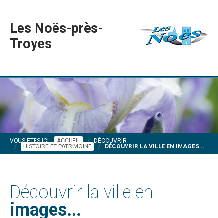
Les Noës-près-
Troyes
VOUS ÊTES ICI :
ACCUEIL
DÉCOUVRIR
HISTOIRE ET PATRIMOINE
DÉCOUVRIR LA VILLE EN IMAGES...
Découvrir la ville en
images...