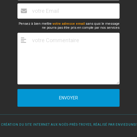
Pensez à bien mettre
votre adresse email
sans quoi le message
ne pourra pas être pris en compte par nos services
ENVOYER
 CRÉATION DU SITE INTERNET AUX NOËS-PRÈS-TROYES, RÉALISÉ PAR ENVIEDUNSIT