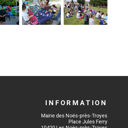
INFORMATION
Mairie des Noës-près-Troyes
Place Jules Ferry
10420 Les Noës-près-Troyes