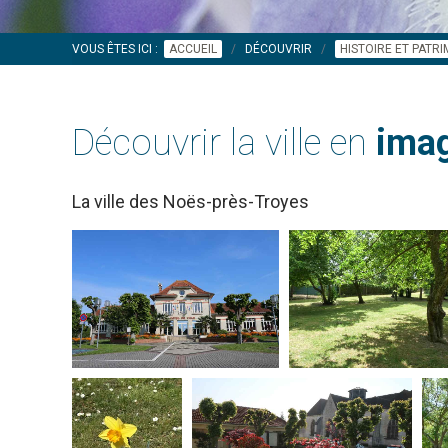
VOUS ÊTES ICI :
ACCUEIL
DÉCOUVRIR
HISTOIRE ET PATR
Découvrir la ville en
imag
La ville des Noës-près-Troyes