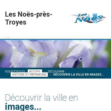
Les Noës-près-
Troyes
VOUS ÊTES ICI :
ACCUEIL
DÉCOUVRIR
HISTOIRE ET PATRIMOINE
DÉCOUVRIR LA VILLE EN IMAGES...
Découvrir la ville en
images...