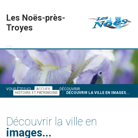
Les Noës-près-
Troyes
VOUS ÊTES ICI :
ACCUEIL
DÉCOUVRIR
HISTOIRE ET PATRIMOINE
DÉCOUVRIR LA VILLE EN IMAGES...
Découvrir la ville en
images...