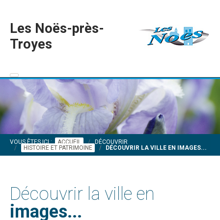
Les Noës-près-
Troyes
VOUS ÊTES ICI :
ACCUEIL
DÉCOUVRIR
HISTOIRE ET PATRIMOINE
DÉCOUVRIR LA VILLE EN IMAGES...
Découvrir la ville en
images...