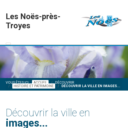
Les Noës-près-
Troyes
VOUS ÊTES ICI :
ACCUEIL
DÉCOUVRIR
HISTOIRE ET PATRIMOINE
DÉCOUVRIR LA VILLE EN IMAGES...
Découvrir la ville en
images...