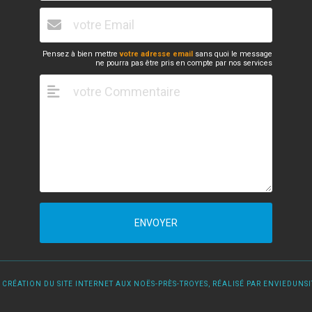
Pensez à bien mettre
votre adresse email
sans quoi le message
ne pourra pas être pris en compte par nos services
ENVOYER
 CRÉATION DU SITE INTERNET AUX NOËS-PRÈS-TROYES, RÉALISÉ PAR ENVIEDUNSIT