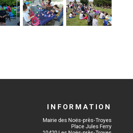
INFORMATION
Mairie des Noës-près-Troyes
Place Jules Ferry
10420 Les Noës-près-Troyes