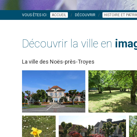
VOUS ÊTES ICI :
ACCUEIL
DÉCOUVRIR
HISTOIRE ET PATR
Découvrir la ville en
imag
La ville des Noës-près-Troyes