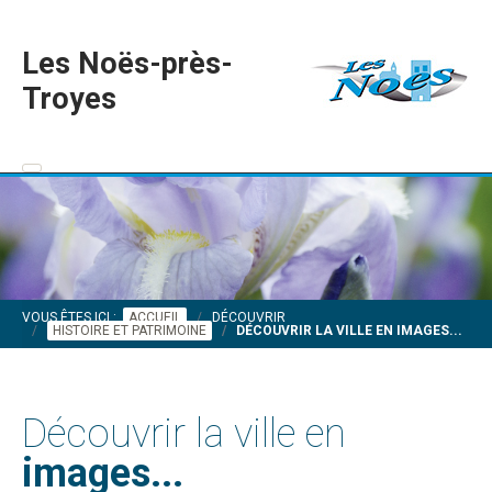
Les Noës-près-
Troyes
VOUS ÊTES ICI :
ACCUEIL
DÉCOUVRIR
HISTOIRE ET PATRIMOINE
DÉCOUVRIR LA VILLE EN IMAGES...
Découvrir la ville en
images...