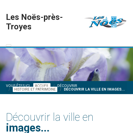
Les Noës-près-
Troyes
VOUS ÊTES ICI :
ACCUEIL
DÉCOUVRIR
HISTOIRE ET PATRIMOINE
DÉCOUVRIR LA VILLE EN IMAGES...
Découvrir la ville en
images...